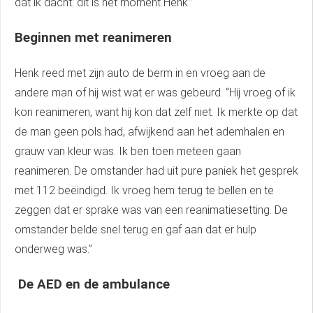
dat ik dacht: dit is hét moment Henk.’’
 op de
e. Hierdoor
Beginnen met reanimeren
 website-
ren
Henk reed met zijn auto de berm in en vroeg aan de
nte
andere man of hij wist wat er was gebeurd. ‘’Hij vroeg of ik
enties
kon reanimeren, want hij kon dat zelf niet. Ik merkte op dat
gebaseerd
 gedrag van
de man geen pols had, afwijkend aan het ademhalen en
ezoeker.
grauw van kleur was. Ik ben toen meteen gaan
reanimeren. De omstander had uit pure paniek het gesprek
met 112 beëindigd. Ik vroeg hem terug te bellen en te
uren
zeggen dat er sprake was van een reanimatiesetting. De
omstander belde snel terug en gaf aan dat er hulp
onderweg was.’’
De AED en de ambulance