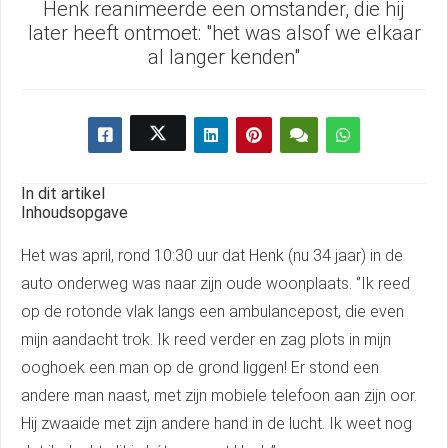
Henk reanimeerde een omstander, die hij
s kan de
later heeft ontmoet: "het was alsof we elkaar
e niet
al langer kenden"
oneren.
ieken
ische
s worden
kt om
In dit artikel
em
Inhoudsopgave
tie te
elen over
Het was april, rond 10:30 uur dat Henk (nu 34 jaar) in de
drag van
auto onderweg was naar zijn oude woonplaats. ‘’Ik reed
zoeker op
op de rotonde vlak langs een ambulancepost, die even
site.
mijn aandacht trok. Ik reed verder en zag plots in mijn
ing
ooghoek een man op de grond liggen! Er stond een
ingcookies
andere man naast, met zijn mobiele telefoon aan zijn oor.
 gebruikt
Hij zwaaide met zijn andere hand in de lucht. Ik weet nog
oekers te